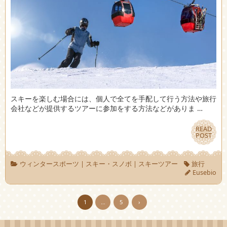
スキーを楽しむ場合には、個人で全てを手配して行う方法や旅行
会社などが提供するツアーに参加をする方法などがありま …
READ
READ
POST
POST
ウィンタースポーツ
|
スキー・スノボ
|
スキーツアー
旅行
Eusebio
1
…
5
›