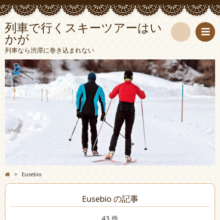
列車で行くスキーツアーはい
かが
検
列車なら渋滞に巻き込まれない
索
>
Eusebio
Eusebio の記事
43 件