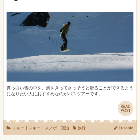
真っ白い雪の中を、風をきってさっそうと滑ることができるよう
になりたい人におすすめなのがバスツアーです。
READ
READ
POST
POST
スキー
|
スキー・スノボ
|
宿泊
旅行
Eusebio