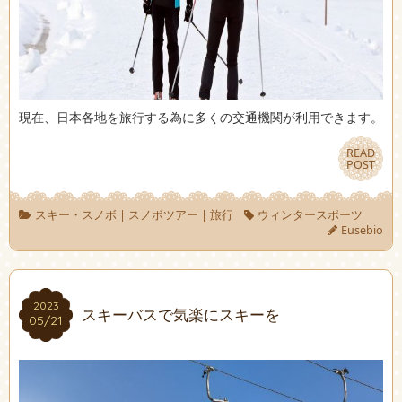
現在、日本各地を旅行する為に多くの交通機関が利用できます。
READ
READ
POST
POST
スキー・スノボ
|
スノボツアー
|
旅行
ウィンタースポーツ
Eusebio
2023
2023
スキーバスで気楽にスキーを
05/21
05/21