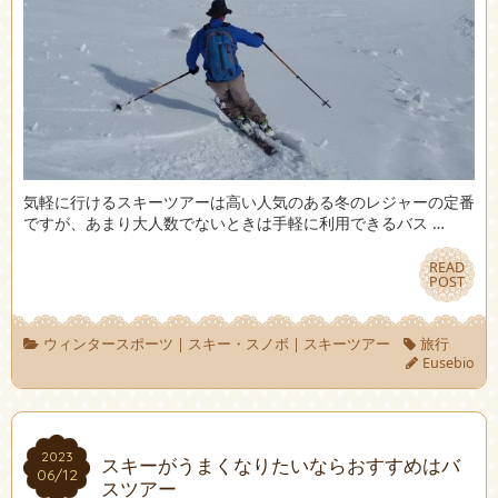
気軽に行けるスキーツアーは高い人気のある冬のレジャーの定番
ですが、あまり大人数でないときは手軽に利用できるバス …
READ
READ
POST
POST
ウィンタースポーツ
|
スキー・スノボ
|
スキーツアー
旅行
Eusebio
2023
2023
スキーがうまくなりたいならおすすめはバ
06/12
06/12
スツアー