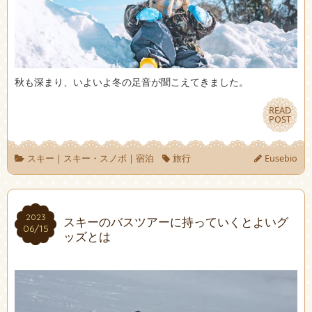
秋も深まり、いよいよ冬の足音が聞こえてきました。
READ
READ
POST
POST
スキー
|
スキー・スノボ
|
宿泊
旅行
Eusebio
2023
2023
スキーのバスツアーに持っていくとよいグ
06/15
06/15
ッズとは