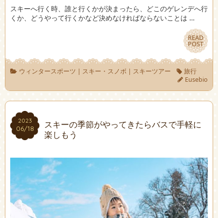
スキーへ行く時、誰と行くかが決まったら、どこのゲレンデへ行
くか、どうやって行くかなど決めなければならないことは …
READ
READ
POST
POST
ウィンタースポーツ
|
スキー・スノボ
|
スキーツアー
旅行
Eusebio
2023
2023
スキーの季節がやってきたらバスで手軽に
06/18
06/18
楽しもう