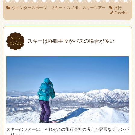
ウィンタースポーツ
|
スキー・スノボ
|
スキーツアー
旅行
Eusebio
2023
2023
スキーは移動手段がバスの場合が多い
06/06
06/06
スキーのツアーは、それぞれの旅行会社の考えた豊富なプランが
あります。