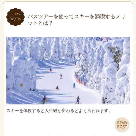
2023
2023
バスツアーを使ってスキーを満喫するメリ
06/09
06/09
ットとは？
スキーを体験すると人生観が変わるとよく言われます。
READ
READ
POST
POST