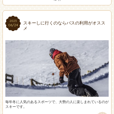
2023
2023
スキーしに行くのならバスの利用がオスス
06/24
06/24
メ
毎年冬に人気のあるスポーツで、大勢の人に楽しまれているのが
スキーです。