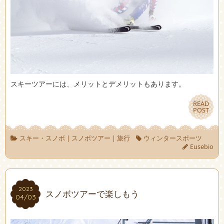
スキーツアーには、メリットとデメリットもあります。
READ
READ
POST
POST
スキー・スノボ
|
スノボツアー
|
旅行
ウィンタースポーツ
Eusebio
2023
2023
スノボツアーで楽しもう
04/03
04/03