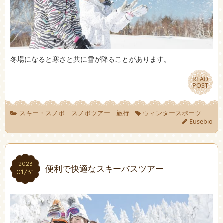
冬場になると寒さと共に雪が降ることがあります。
READ
READ
POST
POST
スキー・スノボ
|
スノボツアー
|
旅行
ウィンタースポーツ
Eusebio
2023
2023
便利で快適なスキーバスツアー
01/31
01/31