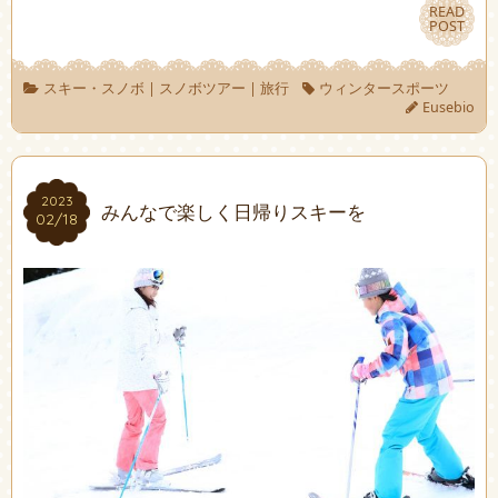
READ
READ
POST
POST
スキー・スノボ
|
スノボツアー
|
旅行
ウィンタースポーツ
Eusebio
2023
2023
みんなで楽しく日帰りスキーを
02/18
02/18