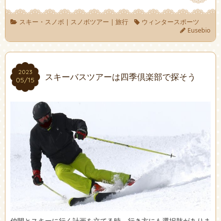
スキー・スノボ
|
スノボツアー
|
旅行
ウィンタースポーツ
Eusebio
2023
2023
スキーバスツアーは四季倶楽部で探そう
05/15
05/15
仲間とスキーに行く計画を立てる時、行き方にも選択肢がありま