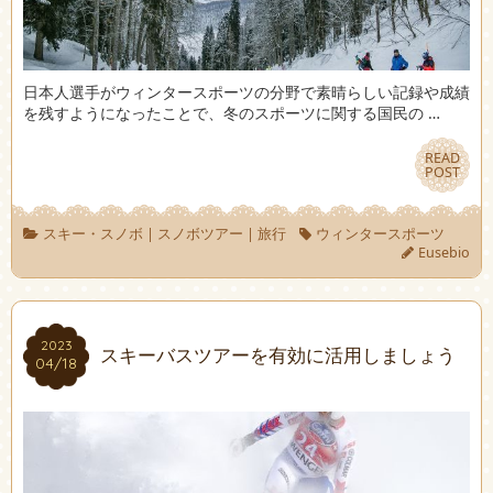
日本人選手がウィンタースポーツの分野で素晴らしい記録や成績
を残すようになったことで、冬のスポーツに関する国民の …
READ
READ
POST
POST
スキー・スノボ
|
スノボツアー
|
旅行
ウィンタースポーツ
Eusebio
2023
2023
スキーバスツアーを有効に活用しましょう
04/18
04/18