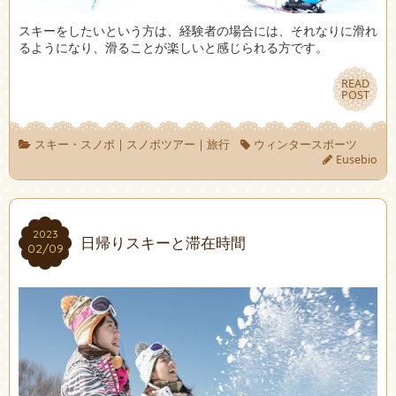
スキーをしたいという方は、経験者の場合には、それなりに滑れ
るようになり、滑ることが楽しいと感じられる方です。
READ
READ
POST
POST
スキー・スノボ
|
スノボツアー
|
旅行
ウィンタースポーツ
Eusebio
2023
2023
日帰りスキーと滞在時間
02/09
02/09