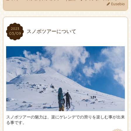
Eusebio
2023
2023
スノボツアーについて
03/09
03/09
スノボツアーの魅力は、楽にゲレンデでの滑りを楽しむ事が出来
る事です。