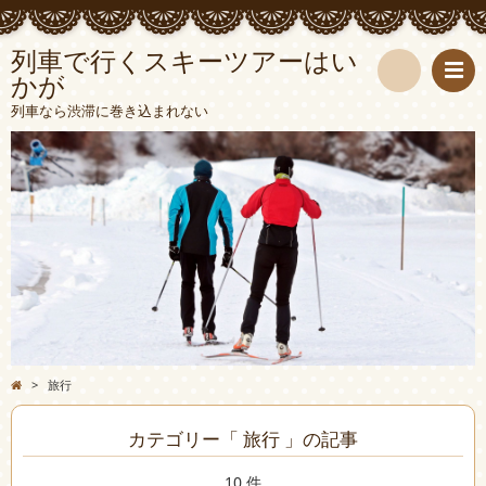
列車で行くスキーツアーはい
かが
検
列車なら渋滞に巻き込まれない
索
>
旅行
カテゴリー「 旅行 」の記事
10 件