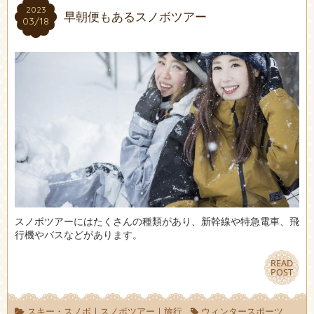
2023
2023
早朝便もあるスノボツアー
03/18
03/18
スノボツアーにはたくさんの種類があり、新幹線や特急電車、飛
行機やバスなどがあります。
READ
READ
POST
POST
スキー・スノボ
|
スノボツアー
|
旅行
ウィンタースポーツ