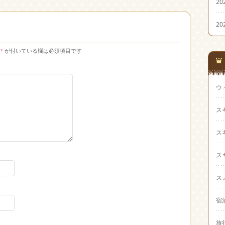
20
20
*
が付いている欄は必須項目です
ウ
ス
ス
ス
ス
宿
旅