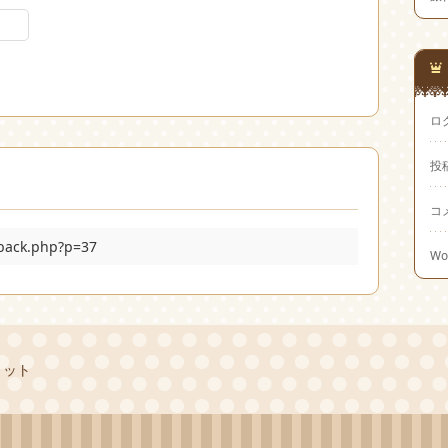
ロ
投
コ
kback.php?p=37
Wo
リット