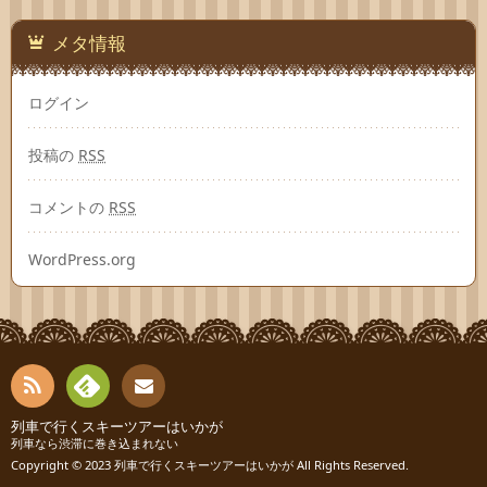
メタ情報
ログイン
投稿の
RSS
コメントの
RSS
WordPress.org
RSS
Fee
列車で行くスキーツアーはいかが
お問
列車なら渋滞に巻き込まれない
Copyright © 2023
列車で行くスキーツアーはいかが
All Rights Reserved.
dly
い合