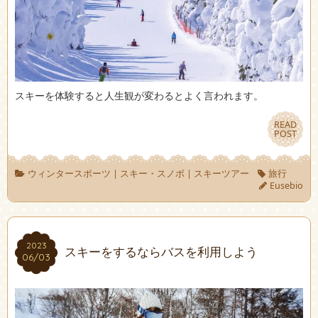
スキーを体験すると人生観が変わるとよく言われます。
READ
READ
POST
POST
ウィンタースポーツ
|
スキー・スノボ
|
スキーツアー
旅行
Eusebio
2023
2023
スキーをするならバスを利用しよう
06/03
06/03