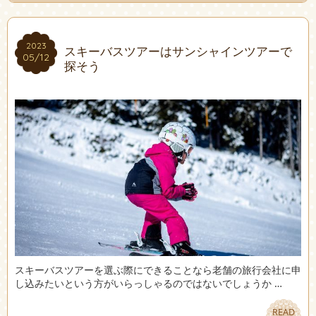
2023
2023
スキーバスツアーはサンシャインツアーで
05/12
05/12
探そう
スキーバスツアーを選ぶ際にできることなら老舗の旅行会社に申
し込みたいという方がいらっしゃるのではないでしょうか …
READ
READ