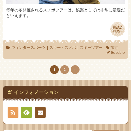
毎年の冬開催されるスノボツアーは、娯楽としては非常に最適だ
といえます。
READ
READ
POST
POST
ウィンタースポーツ
|
スキー・スノボ
|
スキーツアー
旅行
Eusebio
1
2
›
インフォメーション
RSS
Feedly
お問