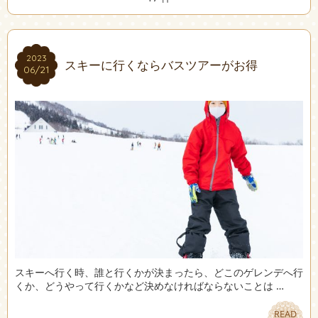
2023
2023
スキーに行くならバスツアーがお得
06/21
06/21
スキーへ行く時、誰と行くかが決まったら、どこのゲレンデへ行
くか、どうやって行くかなど決めなければならないことは …
READ
READ