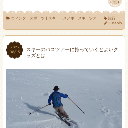
POST
POST
ウィンタースポーツ
|
スキー・スノボ
|
スキーツアー
旅行
Eusebio
2023
2023
スキーのバスツアーに持っていくとよいグ
06/15
06/15
ッズとは