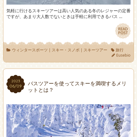
気軽に行けるスキーツアーは高い人気のある冬のレジャーの定番
ですが、あまり大人数でないときは手軽に利用できるバス …
READ
READ
POST
POST
ウィンタースポーツ
|
スキー・スノボ
|
スキーツアー
旅行
Eusebio
2023
2023
バスツアーを使ってスキーを満喫するメリ
06/09
06/09
ットとは？