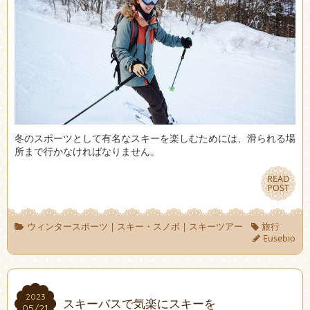
冬のスポーツとして有名なスキーを楽しむためには、滑られる場
所まで行かなければなりません。
READ
READ
POST
POST
ウィンタースポーツ
|
スキー・スノボ
|
スキーツアー
旅行
Eusebio
2023
2023
スキーバスで気楽にスキーを
05/21
05/21