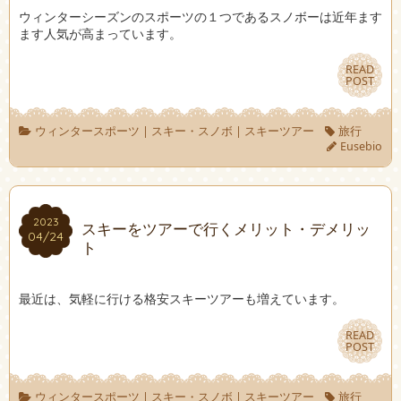
ウィンターシーズンのスポーツの１つであるスノボーは近年ます
ます人気が高まっています。
READ
READ
POST
POST
ウィンタースポーツ
|
スキー・スノボ
|
スキーツアー
旅行
Eusebio
2023
2023
スキーをツアーで行くメリット・デメリッ
04/24
04/24
ト
最近は、気軽に行ける格安スキーツアーも増えています。
READ
READ
POST
POST
ウィンタースポーツ
|
スキー・スノボ
|
スキーツアー
旅行