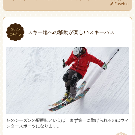
Eusebio
2023
2023
スキー場への移動が楽しいスキーバス
04/15
04/15
冬のシーズンの醍醐味といえば、まず第一に挙げられるのはウィ
ンタースポーツになります。