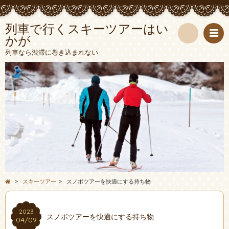
列車で行くスキーツアーはい
かが
検
列車なら渋滞に巻き込まれない
索
>
スキーツアー
>
スノボツアーを快適にする持ち物
2023
スノボツアーを快適にする持ち物
04/09