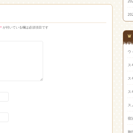
20
20
*
が付いている欄は必須項目です
ウ
ス
ス
ス
ス
宿
旅