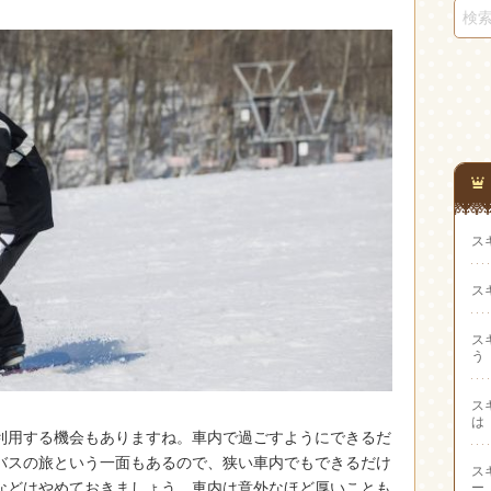
ス
ス
ス
う
ス
は
利用する機会もありますね。
車内で過ごすようにできるだ
バスの旅という一面もあるので、狭い車内でもできるだけ
ス
などはやめておきましょう。車内は意外なほど厚いことも
ー