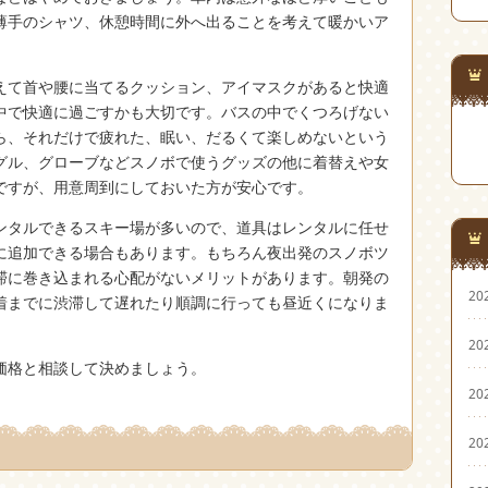
薄手のシャツ、休憩時間に外へ出ることを考えて暖かいア
えて首や腰に当てるクッション、アイマスクがあると快適
中で快適に過ごすかも大切です。バスの中でくつろげない
ら、それだけで疲れた、眠い、だるくて楽しめないという
グル、グローブなどスノボで使うグッズの他に着替えや女
ですが、用意周到にしておいた方が安心です。
ンタルできるスキー場が多いので、道具はレンタルに任せ
に追加できる場合もあります。もちろん夜出発のスノボツ
滞に巻き込まれる心配がないメリットがあります。朝発の
20
着までに渋滞して遅れたり順調に行っても昼近くになりま
20
価格と相談して決めましょう。
20
20