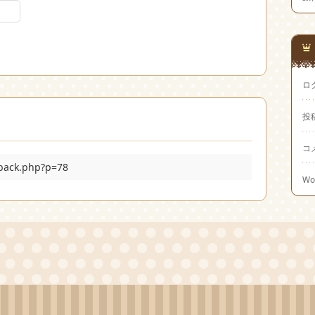
ロ
投
コ
kback.php?p=78
Wo