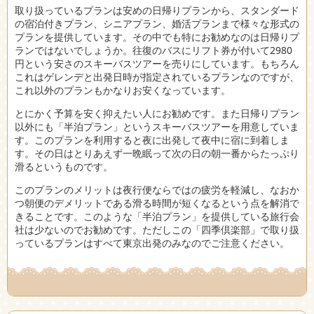
取り扱っているプランは安めの日帰りプランから、スタンダード
の宿泊付きプラン、シニアプラン、婚活プランまで様々な形式の
プランを提供しています。その中でも特にお勧めなのは日帰りプ
ランではないでしょうか。往復のバスにリフト券が付いて2980
円という安さのスキーバスツアーを売りにしています。もちろん
これはゲレンデと出発日時が指定されているプランなのですが、
これ以外のプランもかなりお安くなっています。
とにかく予算を安く抑えたい人にお勧めです。また日帰りプラン
以外にも「半泊プラン」というスキーバスツアーを用意していま
す。このプランを利用すると夜に出発して夜中に宿に到着しま
す。その日はとりあえず一晩眠って次の日の朝一番からたっぷり
滑るというものです。
このプランのメリットは夜行便ならではの疲労を軽減し、なおか
つ朝便のデメリットである滑る時間が短くなるという点を解消で
きることです。このような「半泊プラン」を提供している旅行会
社は少ないのでお勧めです。ただしこの「四季倶楽部」で取り扱
っているプランはすべて東京出発のみなのでご注意ください。