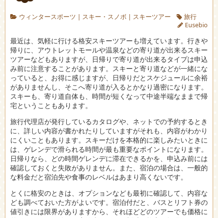
ウィンタースポーツ
|
スキー・スノボ
|
スキーツアー
旅行
Eusebio
最近は、気軽に行ける格安スキーツアーも増えています。
行きや
帰りに、アウトレットモールや温泉などの寄り道が出来るスキー
ツアーなどもありますが、日帰りで寄り道が出来るタイプは申込
み前に注意することがあります。スキーと寄り道などが一緒にな
っていると、お得に感じますが、日帰りだとスケジュールに余裕
がありませんし、そこへ寄り道が入るとかなり過密になります。
スキーも、寄り道自体も、時間が短くなって中途半端なままで帰
宅ということもあります。
旅行代理店が発行しているカタログや、ネットでの予約するとき
に、詳しい内容が書かれたりしていますがそれも、内容がわかり
にくいこともあります。スキーだけを本格的に楽しみたいときに
は、ゲレンデで滑られる時間が最も重要なポイントになります。
日帰りなら、どの時間ゲレンデに滞在できるかを、申込み前には
確認しておくと失敗がありません。また、宿泊の場合は、一般的
な料金だと宿泊先や食事のレベルはあまり高くないです。
とくに格安のときは、オプションなども最初に確認して、内容な
ども調べておいた方がよいです。宿泊付だと、バスとリフト券の
値引きには限界がありますから、それほどどのツアーでも価格に