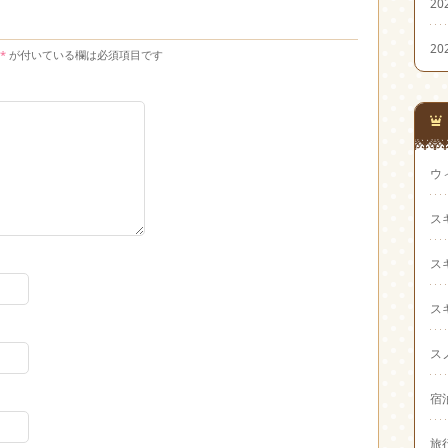
20
20
*
が付いている欄は必須項目です
ウ
ス
ス
ス
ス
宿
旅