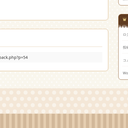
ロ
投
kback.php?p=54
コ
Wo