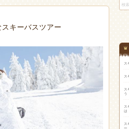
なスキーバスツアー
ス
ス
ス
う
ス
は
ス
ー