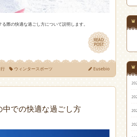
する際の快適な過ごし方について説明します。
READ
READ
POST
POST
旅行
ウィンタースポーツ
Eusebio
20
20
の中での快適な過ごし方
20
20