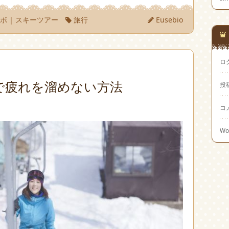
ノボ
|
スキーツアー
旅行
Eusebio
ロ
で疲れを溜めない方法
投
コ
Wo