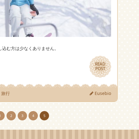
し込む方は少なくありません。
READ
READ
POST
POST
旅行
Eusebio
1
2
3
4
5