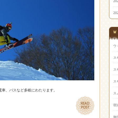
20
20
ウ
ス
ス
ス
電車、バスなど多岐にわたります。
ス
READ
READ
宿
POST
POST
旅