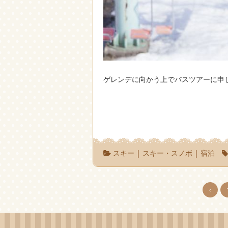
ゲレンデに向かう上でバスツアーに申
スキー
|
スキー・スノボ
|
宿泊
‹