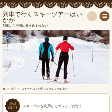
列車で行くスキーツアーはい
かが
検
列車なら渋滞に巻き込まれない
索
>
宿泊
>
スキーバスを利用してゲレンデに行く
2023
スキーバスを利用してゲレンデに行く
05/18