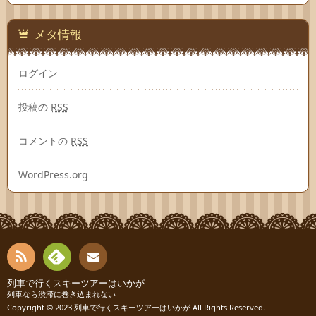
メタ情報
ログイン
投稿の
RSS
コメントの
RSS
WordPress.org
RSS
Fee
列車で行くスキーツアーはいかが
お問
列車なら渋滞に巻き込まれない
Copyright © 2023
列車で行くスキーツアーはいかが
All Rights Reserved.
dly
い合