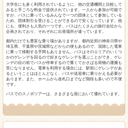
大学生にも多く利用されているように、他の交通機関と比較して
みると手ごろな料金で提供されています。一人から参加が可能で
すが、バスに乗っているみんなで一つの団体として参加している
ため、団体割引を受けることができるので安くなっています。他
にも、便利さも人気の一つです。バスはたくさんの旅行会社から
企画されており、それぞれに出発場所が違っています。
都内だけでも豊富な乗り場がありますが、都内近郊の神奈川県や
埼玉県、千葉県や茨城県などからの便もあるので、混雑した電車
に乗って移動する手間もありません。バスはそのエリアのいくつ
かのゲレンデを回るので好きなゲレンデを選ぶことができ、ゲレ
ンデの目の前でバスが停車するので重くてかさばる荷物の運搬も
苦になりません。電車を利用する場合には、駅前にゲレンデがあ
るということはほとんどなく、バスや送迎車に乗りかえる必要が
あります。また、ホームから改札口までなど階段も多いので不便
です。
バスでのスノボツアーは、さまざまな面において優れています。