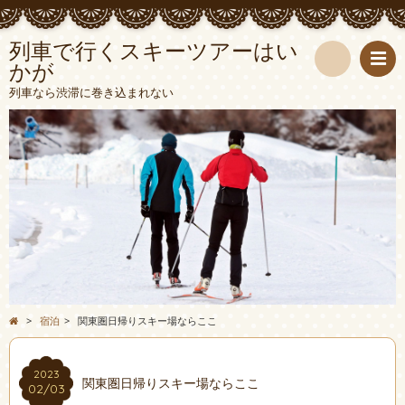
列車で行くスキーツアーはい
かが
検
列車なら渋滞に巻き込まれない
索
>
宿泊
>
関東圏日帰りスキー場ならここ
2023
関東圏日帰りスキー場ならここ
02/03