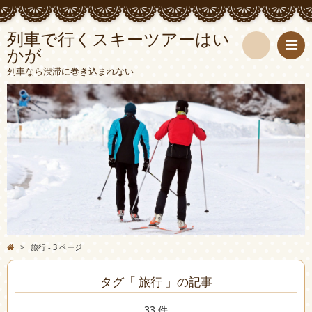
列車で行くスキーツアーはい
かが
検
列車なら渋滞に巻き込まれない
索
>
旅行 - 3 ページ
タグ「 旅行 」の記事
33 件