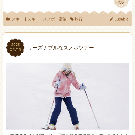
POST
POST
スキー
|
スキー・スノボ
|
宿泊
旅行
Eusebio
2023
2023
リーズナブルなスノボツアー
03/15
03/15