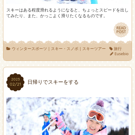
スキーはある程度滑れるようになると、ちょっとスピードを出し
てみたり、また、かっこよく滑りたくなるものです。
READ
READ
POST
POST
ウィンタースポーツ
|
スキー・スノボ
|
スキーツアー
旅行
Eusebio
2023
2023
日帰りでスキーをする
02/21
02/21