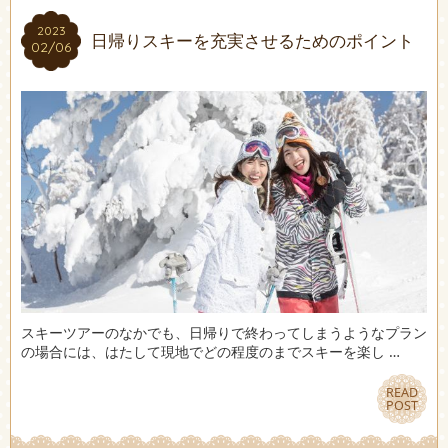
2023
2023
日帰りスキーを充実させるためのポイント
02/06
02/06
スキーツアーのなかでも、日帰りで終わってしまうようなプラン
の場合には、はたして現地でどの程度のまでスキーを楽し …
READ
READ
POST
POST