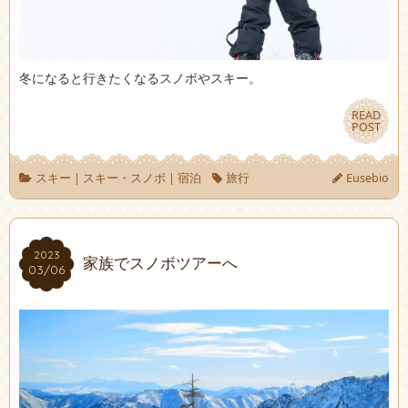
冬になると行きたくなるスノボやスキー。
READ
READ
POST
POST
スキー
|
スキー・スノボ
|
宿泊
旅行
Eusebio
2023
2023
家族でスノボツアーへ
03/06
03/06