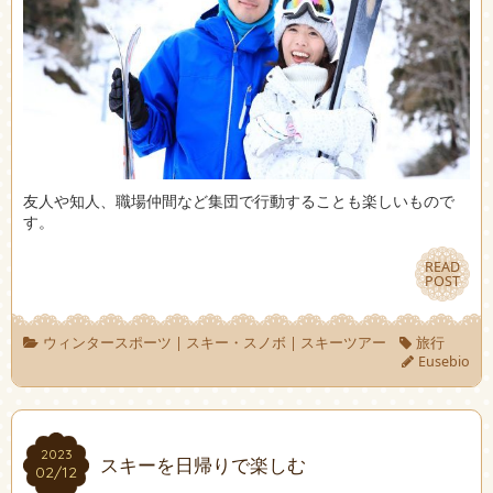
友人や知人、職場仲間など集団で行動することも楽しいもので
す。
READ
READ
POST
POST
ウィンタースポーツ
|
スキー・スノボ
|
スキーツアー
旅行
Eusebio
2023
2023
スキーを日帰りで楽しむ
02/12
02/12