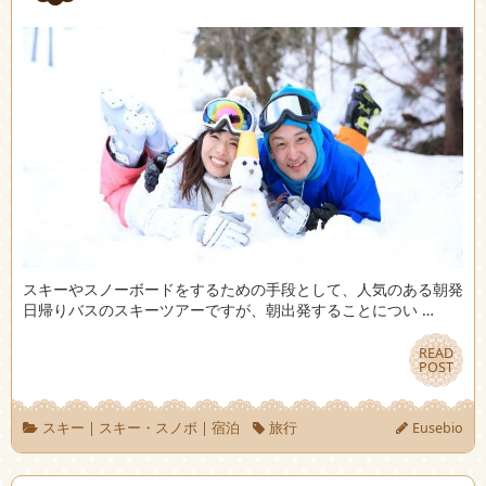
スキーやスノーボードをするための手段として、人気のある朝発
日帰りバスのスキーツアーですが、朝出発することについ …
READ
READ
POST
POST
スキー
|
スキー・スノボ
|
宿泊
旅行
Eusebio