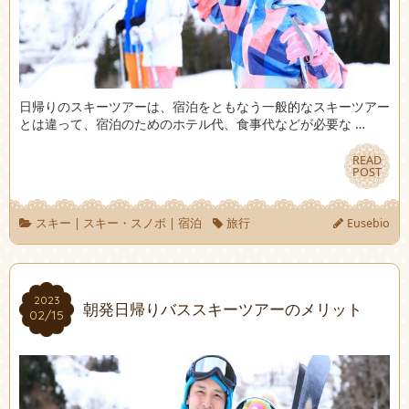
日帰りのスキーツアーは、宿泊をともなう一般的なスキーツアー
とは違って、宿泊のためのホテル代、食事代などが必要な …
READ
READ
POST
POST
スキー
|
スキー・スノボ
|
宿泊
旅行
Eusebio
2023
2023
朝発日帰りバススキーツアーのメリット
02/15
02/15