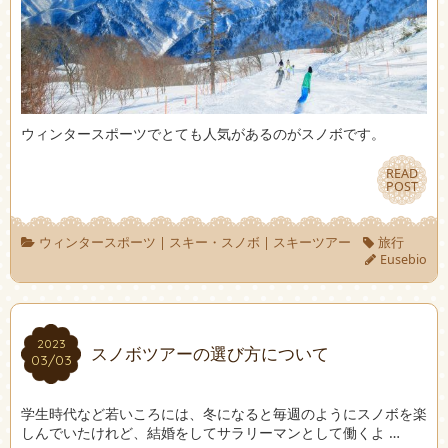
ウィンタースポーツでとても人気があるのがスノボです。
READ
READ
POST
POST
ウィンタースポーツ
|
スキー・スノボ
|
スキーツアー
旅行
Eusebio
2023
2023
スノボツアーの選び方について
03/03
03/03
学生時代など若いころには、冬になると毎週のようにスノボを楽
しんでいたけれど、結婚をしてサラリーマンとして働くよ …