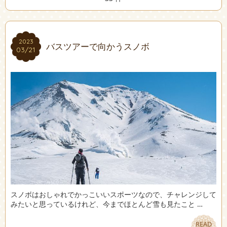
2023
2023
バスツアーで向かうスノボ
03/21
03/21
スノボはおしゃれでかっこいいスポーツなので、チャレンジして
みたいと思っているけれど、今までほとんど雪も見たこと …
READ
READ