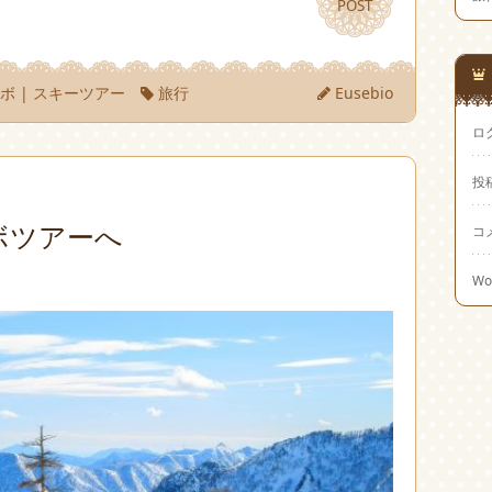
POST
POST
ノボ
|
スキーツアー
旅行
Eusebio
ロ
投
ボツアーへ
コ
Wo