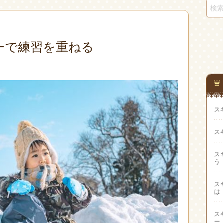
ーで練習を重ねる
ス
ス
ス
う
ス
は
ス
ー