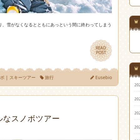
り、雪がなくなるとともにあっという間に終わってしまう
READ
READ
POST
POST
ノボ
|
スキーツアー
旅行
Eusebio
20
20
20
ルなスノボツアー
20