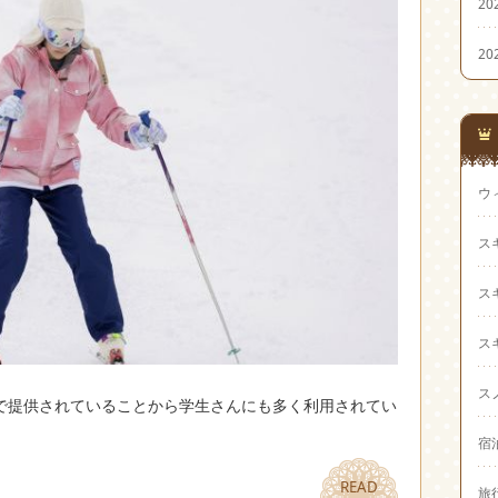
20
20
ウ
ス
ス
ス
ス
で提供されていることから学生さんにも多く利用されてい
宿
READ
READ
旅