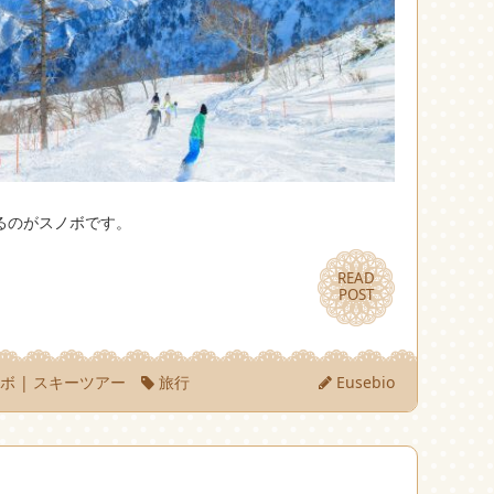
るのがスノボです。
READ
READ
POST
POST
ノボ
|
スキーツアー
旅行
Eusebio